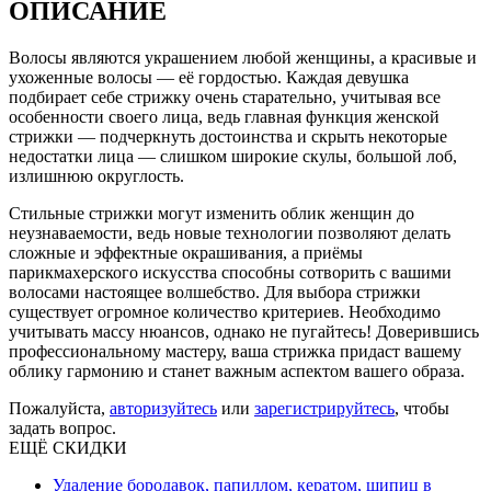
ОПИСАНИЕ
Волосы являются украшением любой женщины, а красивые и
ухоженные волосы — её гордостью. Каждая девушка
подбирает себе стрижку очень старательно, учитывая все
особенности своего лица, ведь главная функция женской
стрижки — подчеркнуть достоинства и скрыть некоторые
недостатки лица — слишком широкие скулы, большой лоб,
излишнюю округлость.
Стильные стрижки могут изменить облик женщин до
неузнаваемости, ведь новые технологии позволяют делать
сложные и эффектные окрашивания, а приёмы
парикмахерского искусства способны сотворить с вашими
волосами настоящее волшебство. Для выбора стрижки
существует огромное количество критериев. Необходимо
учитывать массу нюансов, однако не пугайтесь! Доверившись
профессиональному мастеру, ваша стрижка придаст вашему
облику гармонию и станет важным аспектом вашего образа.
Пожалуйста,
авторизуйтесь
или
зарегистрируйтесь
, чтобы
задать вопрос.
ЕЩЁ СКИДКИ
Удаление бородавок, папиллом, кератом, шипиц в