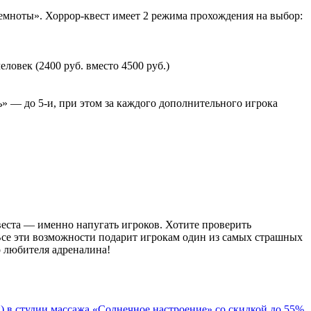
темноты». Хоррор-квест имеет 2 режима прохождения на выбор:
овек (2400 руб. вместо 4500 руб.)
» — до 5-и, при этом за каждого дополнительного игрока
веста — именно напугать игроков. Хотите проверить
 Все эти возможности подарит игрокам один из самых страшных
 любителя адреналина!
 в студии массажа «Солнечное настроение» со скидкой до 55%