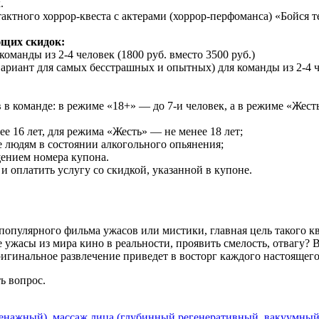
.
актного хоррор-квеста с актерами (хоррор-перфоманса) «Бойся 
ующих скидок:
манды из 2-4 человек (1800 руб. вместо 3500 руб.)
риант для самых бесстрашных и опытных) для команды из 2-4 чел
в команде: в режиме «18+» — до 7-и человек, а в режиме «Жесть
е 16 лет, для режима «Жесть» — не менее 18 лет;
е людям в состоянии алкогольного опьянения;
щением номера купона.
 оплатить услугу со скидкой, указанной в купоне.
популярного фильма ужасов или мистики, главная цель такого к
 ужасы из мира кино в реальности, проявить смелость, отвагу?
игинальное развлечение приведет в восторг каждого настоящего
ть вопрос.
нажный), массаж лица (глубинный регенеративный, вакуумный)