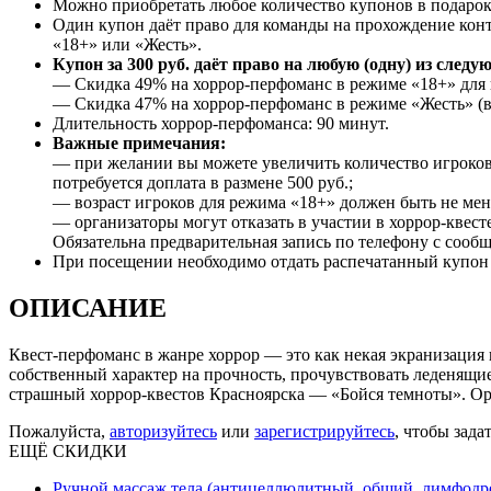
Можно приобретать любое количество купонов в подарок
Один купон даёт право для команды на прохождение конт
«18+» или «Жесть».
Купон за 300 руб. даёт право на любую (одну) из след
— Скидка 49% на хоррор-перфоманс в режиме «18+» для ко
— Скидка 47% на хоррор-перфоманс в режиме «Жесть» (ва
Длительность хоррор-перфоманса: 90 минут.
Важные примечания:
— при желании вы можете увеличить количество игроков 
потребуется доплата в размене 500 руб.;
— возраст игроков для режима «18+» должен быть не мене
— организаторы могут отказать в участии в хоррор-квест
Обязательна предварительная запись по телефону с сооб
При посещении необходимо отдать распечатанный купон и
ОПИСАНИЕ
Квест-перфоманс в жанре хоррор — это как некая экранизация 
собственный характер на прочность, прочувствовать леденящие
страшный хоррор-квестов Красноярска — «Бойся темноты». Ор
Пожалуйста,
авторизуйтесь
или
зарегистрируйтесь
, чтобы зада
ЕЩЁ СКИДКИ
Ручной массаж тела (антицеллюлитный, общий, лимфодре