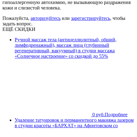
гипоаллергенную автохимию, не вызывающую раздражения
кожи и слизистой человека.
Пожалуйста,
авторизуйтесь
или
зарегистрируйтесь
, чтобы
задать вопрос.
ЕЩЁ СКИДКИ
Ручной массаж тела (антицеллюлитный, общий,
лимфодренажный), массаж лица (глубинный
регенеративный, вакуумный) в студии массажа
«Солнечное настроение» со скидкой до 55%
0 руб.
Подробнее
Удаление татуировок и перманентного макияжа лазером
в студии красоты «БАРХАТ» на Афонтовском со