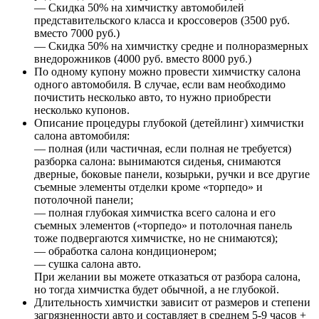
— Скидка 50% на химчистку автомобилей
представительского класса и кроссоверов (3500 руб.
вместо 7000 руб.)
— Скидка 50% на химчистку средне и полноразмерных
внедорожников (4000 руб. вместо 8000 руб.)
По одному купону можно провести химчистку салона
одного автомобиля. В случае, если вам необходимо
почистить несколько авто, то нужно приобрести
несколько купонов.
Описание процедуры глубокой (детейлинг) химчистки
салона автомобиля:
— полная (или частичная, если полная не требуется)
разборка салона: вынимаются сиденья, снимаются
дверные, боковые панели, козырьки, ручки и все другие
съемные элементы отделки кроме «торпедо» и
потолочной панели;
— полная глубокая химчистка всего салона и его
съемных элементов («торпедо» и потолочная панель
тоже подвергаются химчистке, но не снимаются);
— обработка салона кондиционером;
— сушка салона авто.
При желании вы можете отказаться от разбора салона,
но тогда химчистка будет обычной, а не глубокой.
Длительность химчистки зависит от размеров и степени
загрязненности авто и составляет в среднем 5-9 часов +