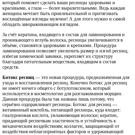
который поможет сделать ваши ресницы здоровыми и
красивыми, а глаза — более выразительными. Ведь каждая
женщина мечтает быть привлекательной и притягивать
восхищённые взгляды мужчин! А для этого нужно и самой
обладать завораживающим взглядом.
За счёт кератина, входящего в состав для ламинирования и
проникающего вглубь волоска, ресницы увеличиваются в
объёме, становятся здоровыми и крепкими. Процедура
ламинирования позволяет увеличить размер и изгиб ресниц,
избегая химической завивки, укрепляет их структуру
благодаря питательным веществам, входящим в состав
средств.
Ботокс ресниц
— это новая процедура, предназначенная для
ухода и восстановления ресниц. Конечно ботокс для ресниц
не имеет ничего общего с ботулотоксином, который
используется в косметологии для разглаживания морщин.
Данная процедура была так названа лишь потому, что
серьёзно оздоравливает ресницы. Ботокс для ресниц —
витаминный коктейль, питающий ресницы, куда входит:
гиалуроновая кислота, увлажняющая волоски; кератин,
придающий ресничкам эластичность и устойчивость к
механическим воздействиям; коллаген, защищающий от
воздействия неблагоприятных факторов и удерживающий