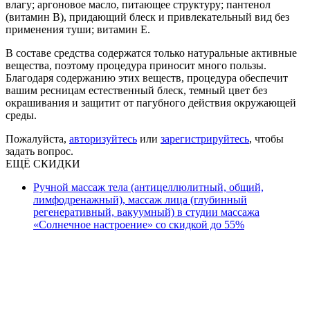
влагу; аргоновое масло, питающее структуру; пантенол
(витамин B), придающий блеск и привлекательный вид без
применения туши; витамин Е.
В составе средства содержатся только натуральные активные
вещества, поэтому процедура приносит много пользы.
Благодаря содержанию этих веществ, процедура обеспечит
вашим ресницам естественный блеск, темный цвет без
окрашивания и защитит от пагубного действия окружающей
среды.
Пожалуйста,
авторизуйтесь
или
зарегистрируйтесь
, чтобы
задать вопрос.
ЕЩЁ СКИДКИ
Ручной массаж тела (антицеллюлитный, общий,
лимфодренажный), массаж лица (глубинный
регенеративный, вакуумный) в студии массажа
«Солнечное настроение» со скидкой до 55%