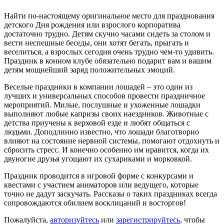
Найти по-настоящему оригинальное место для празднования
детского Дня рождения или взрослого корпоратива
достаточно трудно. Детям скучно часами сидеть за столом и
вести неспешные беседы, они хотят бегать, прыгать и
веселиться, а взрослых сегодня очень трудно чем-то удивить.
Праздник в конном клубе обязательно подарит вам и вашим
детям мощнейший заряд положительных эмоций.
Веселые праздники в компании лошадей – это один из
лучших и универсальных способов провести праздничное
мероприятий. Милые, послушные и ухоженные лошадки
выполняют любые капризы своих наездников. Животные с
детства приучены к верховой езде и любят общаться с
людьми. Доподлинно известно, что лошади благотворно
влияют на состояние нервной системы, помогают отдохнуть и
сбросить стресс. И конечно особенно им нравится, когда их
двуногие друзья угощают их сухариками и морковкой.
Праздник проводится в игровой форме с конкурсами и
квестами с участием аниматоров или ведущего, которые
точно не дадут заскучать. Рассказы о таких праздниках всегда
сопровождаются обилием восклицаний и восторгов!
Пожалуйста,
авторизуйтесь
или
зарегистрируйтесь
, чтобы