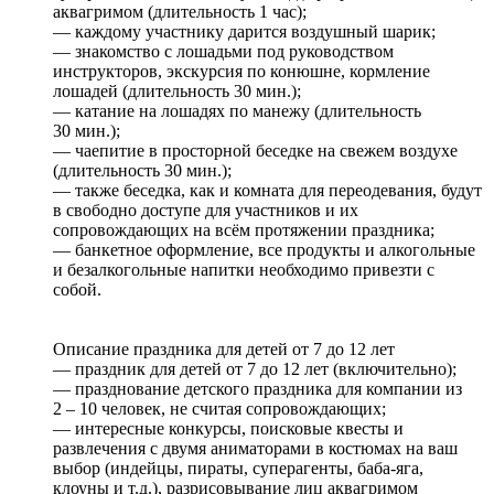
аквагримом (длительность 1 час);
— каждому участнику дарится воздушный шарик;
— знакомство с лошадьми под руководством
инструкторов, экскурсия по конюшне, кормление
лошадей (длительность 30 мин.);
— катание на лошадях по манежу (длительность
30 мин.);
— чаепитие в просторной беседке на свежем воздухе
(длительность 30 мин.);
— также беседка, как и комната для переодевания, будут
в свободно доступе для участников и их
сопровождающих на всём протяжении праздника;
— банкетное оформление, все продукты и алкогольные
и безалкогольные напитки необходимо привезти с
собой.
Описание праздника для детей от 7 до 12 лет
— праздник для детей от 7 до 12 лет (включительно);
— празднование детского праздника для компании из
2 – 10 человек, не считая сопровождающих;
— интересные конкурсы, поисковые квесты и
развлечения с двумя аниматорами в костюмах на ваш
выбор (индейцы, пираты, суперагенты, баба-яга,
клоуны и т.д.), разрисовывание лиц аквагримом