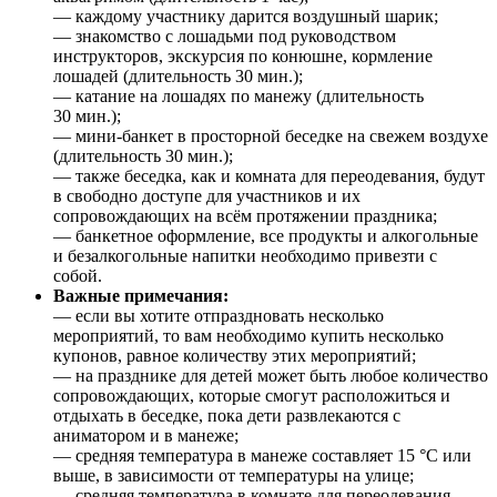
— каждому участнику дарится воздушный шарик;
— знакомство с лошадьми под руководством
инструкторов, экскурсия по конюшне, кормление
лошадей (длительность 30 мин.);
— катание на лошадях по манежу (длительность
30 мин.);
— мини-банкет в просторной беседке на свежем воздухе
(длительность 30 мин.);
— также беседка, как и комната для переодевания, будут
в свободно доступе для участников и их
сопровождающих на всём протяжении праздника;
— банкетное оформление, все продукты и алкогольные
и безалкогольные напитки необходимо привезти с
собой.
Важные примечания:
— если вы хотите отпраздновать несколько
мероприятий, то вам необходимо купить несколько
купонов, равное количеству этих мероприятий;
— на празднике для детей может быть любое количество
сопровождающих, которые смогут расположиться и
отдыхать в беседке, пока дети развлекаются с
аниматором и в манеже;
— средняя температура в манеже составляет 15 °C или
выше, в зависимости от температуры на улице;
— средняя температура в комнате для переодевания