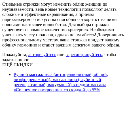
Стильные стрижки могут изменить облик женщин до
неузнаваемости, ведь новые технологии позволяют делать
сложные и эффектные окрашивания, а приёмы
парикмахерского искусства способны сотворить с вашими
волосами настоящее волшебство. Для выбора стрижки
существует огромное количество критериев. Необходимо
учитывать массу нюансов, однако не пугайтесь! Доверившись
профессиональному мастеру, ваша стрижка придаст вашему
облику гармонию и станет важным аспектом вашего образа.
Пожалуйста,
авторизуйтесь
или
зарегистрируйтесь
, чтобы
задать вопрос.
ЕЩЁ СКИДКИ
Ручной массаж тела (антицеллюлитный, общий,
лимфодренажный), массаж лица (глубинный
регенеративный, вакуумный) в студии массажа
«Солнечное настроение» со скидкой до 55%