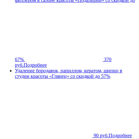
филлером в салоне красоты «Подалирий» со скидкой до
67%
370
руб.
Подробнее
Удаление бородавок, папиллом, кератом, шипиц в
студии красоты «Глянец» со скидкой до 57%
90 руб.
Подробнее