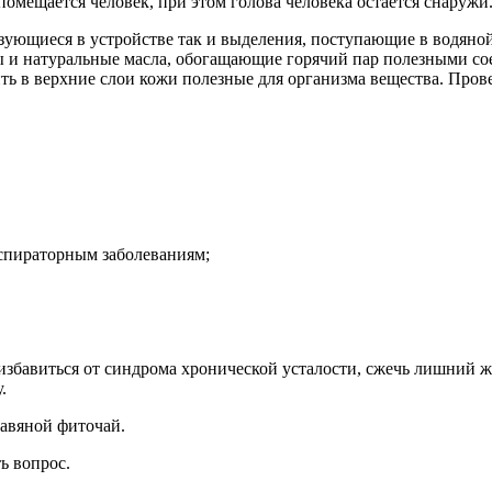
помещается человек, при этом голова человека остается снаружи
зующиеся в устройстве так и выделения, поступающие в водяной
ы и натуральные масла, обогащающие горячий пар полезными со
ть в верхние слои кожи полезные для организма вещества. Пров
спираторным заболеваниям;
 избавиться от синдрома хронической усталости, сжечь лишний 
.
равяной фиточай.
ть вопрос.