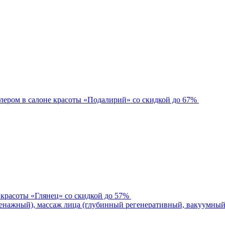
лером в салоне красоты «Подалирий» со скидкой до 67%
 красоты «Глянец» со скидкой до 57%
нажный), массаж лица (глубинный регенеративный, вакуумный)