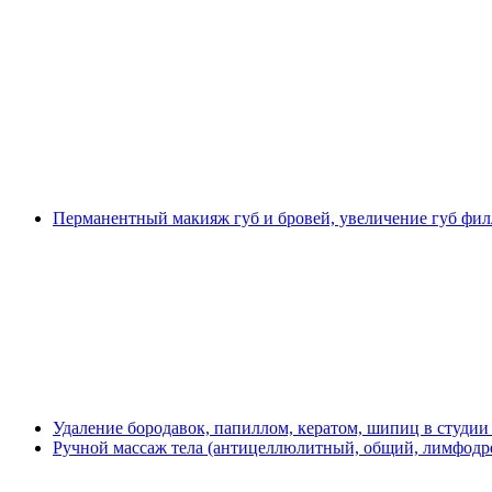
Перманентный макияж губ и бровей, увеличение губ фил
Удаление бородавок, папиллом, кератом, шипиц в студии
Ручной массаж тела (антицеллюлитный, общий, лимфодре