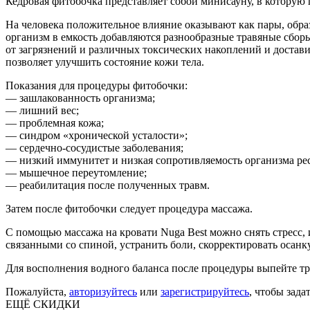
Кедровая фитобочка представляет собой минисауну, в которую 
На человека положительное влияние оказывают как пары, обра
организм в емкость добавляются разнообразные травяные сбор
от загрязнений и различных токсических накоплений и достави
позволяет улучшить состояние кожи тела.
Показания для процедуры фитобочки:
— зашлакованность организма;
— лишний вес;
— проблемная кожа;
— синдром «хронической усталости»;
— сердечно-сосудистые заболевания;
— низкий иммунитет и низкая сопротивляемость организма ре
— мышечное переутомление;
— реабилитация после полученных травм.
Затем после фитобочки следует процедура массажа.
С помощью массажа на кровати Nuga Best можно снять стресс,
связанными со спиной, устранить боли, скорректировать осанку
Для восполнения водного баланса после процедуры выпейте т
Пожалуйста,
авторизуйтесь
или
зарегистрируйтесь
, чтобы зада
ЕЩЁ СКИДКИ