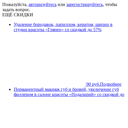
Пожалуйста,
авторизуйтесь
или
зарегистрируйтесь
, чтобы
задать вопрос.
ЕЩЁ СКИДКИ
Удаление бородавок, папиллом, кератом, шипиц в
студии красоты «Глянец» со скидкой до 57%
90 руб.
Подробнее
Перманентный макияж губ и бровей, увеличение губ
филлером в салоне красоты «Подалирий» со скидкой до