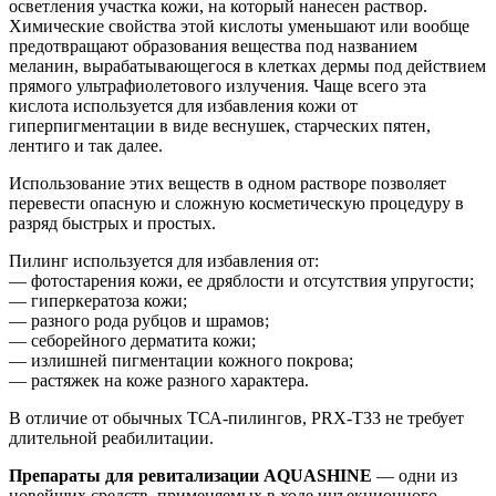
осветления участка кожи, на который нанесен раствор.
Химические свойства этой кислоты уменьшают или вообще
предотвращают образования вещества под названием
меланин, вырабатывающегося в клетках дермы под действием
прямого ультрафиолетового излучения. Чаще всего эта
кислота используется для избавления кожи от
гиперпигментации в виде веснушек, старческих пятен,
лентиго и так далее.
Использование этих веществ в одном растворе позволяет
перевести опасную и сложную косметическую процедуру в
разряд быстрых и простых.
Пилинг используется для избавления от:
— фотостарения кожи, ее дряблости и отсутствия упругости;
— гиперкератоза кожи;
— разного рода рубцов и шрамов;
— себорейного дерматита кожи;
— излишней пигментации кожного покрова;
— растяжек на коже разного характера.
В отличие от обычных ТСА-пилингов, PRX-T33 не требует
длительной реабилитации.
Препараты для ревитализации AQUASHINE
— одни из
новейших средств, применяемых в ходе инъекционного