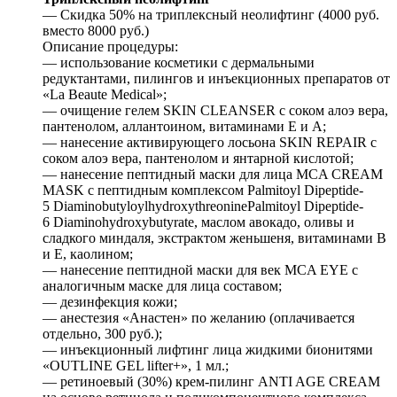
— Скидка 50% на триплексный неолифтинг (4000 руб.
вместо 8000 руб.)
Описание процедуры:
— использование косметики с дермальными
редуктантами, пилингов и инъекционных препаратов от
«La Beaute Medical»;
— очищение гелем SKIN CLEANSER с соком алоэ вера,
пантенолом, аллантоином, витаминами Е и А;
— нанесение активирующего лосьона SKIN REPAIR с
соком алоэ вера, пантенолом и янтарной кислотой;
— нанесение пептидный маски для лица MCA CREAM
MASK с пептидным комплексом Palmitoyl Dipeptide-
5 DiaminobutyloylhydroxythreoninePalmitoyl Dipeptide-
6 Diaminohydroxybutyrate, маслом авокадо, оливы и
сладкого миндаля, экстрактом женьшеня, витаминами В
и Е, каолином;
— нанесение пептидной маски для век MCA EYE с
аналогичным маске для лица составом;
— дезинфекция кожи;
— анестезия «Aнастен» по желанию (оплачивается
отдельно, 300 руб.);
— инъекционный лифтинг лица жидкими бионитями
«OUTLINE GEL lifter+», 1 мл.;
— ретиноевый (30%) крем-пилинг ANTI AGE CREAM