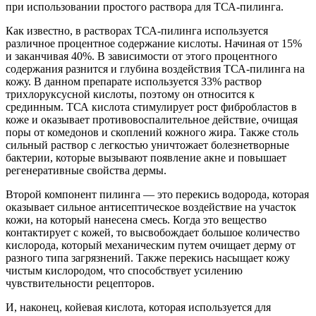
при использовании простого раствора для ТСА-пилинга.
Как известно, в растворах ТСА-пилинга используется
различное процентное содержание кислоты. Начиная от 15%
и заканчивая 40%. В зависимости от этого процентного
содержания разнится и глубина воздействия ТСА-пилинга на
кожу. В данном препарате используется 33% раствор
трихлоруксусной кислоты, поэтому он относится к
срединным. ТСА кислота стимулирует рост фибробластов в
коже и оказывает противовоспалительное действие, очищая
поры от комедонов и скоплений кожного жира. Также столь
сильный раствор с легкостью уничтожает болезнетворные
бактерии, которые вызывают появление акне и повышает
регенеративные свойства дермы.
Второй компонент пилинга — это перекись водорода, которая
оказывает сильное антисептическое воздействие на участок
кожи, на который нанесена смесь. Когда это вещество
контактирует с кожей, то высвобождает большое количество
кислорода, который механическим путем очищает дерму от
разного типа загрязнений. Также перекись насыщает кожу
чистым кислородом, что способствует усилению
чувствительности рецепторов.
И, наконец, койевая кислота, которая используется для