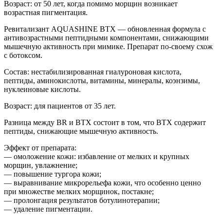
Возраст: от 50 лет, когда помимо морщин возникает
возрастная пигментация.
Ревитализант AQUASHINE BTX — обновленная формула с
антивозрастными пептидными компонентами, снижающими
мышечную активность при мимике. Препарат по-своему схож
с ботоксом.
Состав: нестабилизированная гиалуроновая кислота,
пептиды, аминокислоты, витамины, минералы, коэнзимы,
нуклеиновые кислоты.
Возраст: для пациентов от 35 лет.
Разница между BR и BTX состоит в том, что BTX содержит
пептиды, снижающие мышечную активность.
Эффект от препарата:
— омоложение кожи: избавление от мелких и крупных
морщин, увлажнение;
— повышение тургора кожи;
— выравнивание микрорельефа кожи, что особенно ценно
при множестве мелких морщинок, постакне;
— пролонгация результатов ботулинотерапии;
— удаление пигментации.