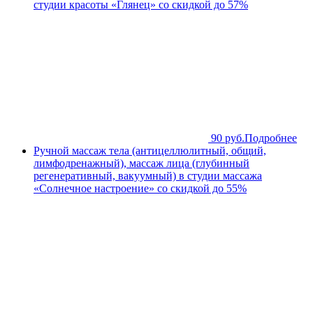
студии красоты «Глянец» со скидкой до 57%
90 руб.
Подробнее
Ручной массаж тела (антицеллюлитный, общий,
лимфодренажный), массаж лица (глубинный
регенеративный, вакуумный) в студии массажа
«Солнечное настроение» со скидкой до 55%