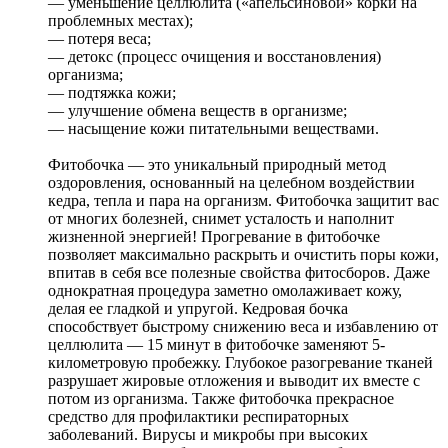
— уменьшение целлюлита («апельсиновой» корки на
проблемных местах);
— потеря веса;
— детокс (процесс очищения и восстановления)
организма;
— подтяжка кожи;
— улучшение обмена веществ в организме;
— насыщение кожи питательными веществами.
Фитобочка — это уникальный природный метод
оздоровления, основанный на целебном воздействии
кедра, тепла и пара на организм. Фитобочка защитит вас
от многих болезней, снимет усталость и наполнит
жизненной энергией! Прогревание в фитобочке
позволяет максимально раскрыть и очистить поры кожи,
впитав в себя все полезные свойства фитосборов. Даже
однократная процедура заметно омолаживает кожу,
делая ее гладкой и упругой. Кедровая бочка
способствует быстрому снижению веса и избавлению от
целлюлита — 15 минут в фитобочке заменяют 5-
километровую пробежку. Глубокое разогревание тканей
разрушает жировые отложения и выводит их вместе с
потом из организма. Также фитобочка прекрасное
средство для профилактики респираторных
заболеваний. Вирусы и микробы при высоких