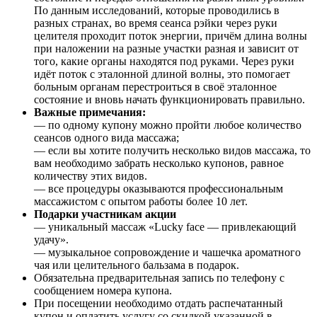
По данным исследований, которые проводились в
разных странах, во время сеанса рэйки через руки
целителя проходит поток энергии, причём длина волны
при наложении на разные участки разная и зависит от
того, какие органы находятся под руками. Через руки
идёт поток с эталонной длиной волны, это помогает
больным органам перестроиться в своё эталонное
состояние и вновь начать функционировать правильно.
Важные примечания:
— по одному купону можно пройти любое количество
сеансов одного вида массажа;
— если вы хотите получить несколько видов массажа, то
вам необходимо забрать несколько купонов, равное
количеству этих видов.
— все процедуры оказываются профессиональным
массажистом с опытом работы более 10 лет.
Подарки участникам акции
— уникальный массаж «Lucky face — привлекающий
удачу».
— музыкальное сопровождение и чашечка ароматного
чая или целительного бальзама в подарок.
Обязательна предварительная запись по телефону с
сообщением номера купона.
При посещении необходимо отдать распечатанный
купон и оплатить услугу со скидкой указанной в