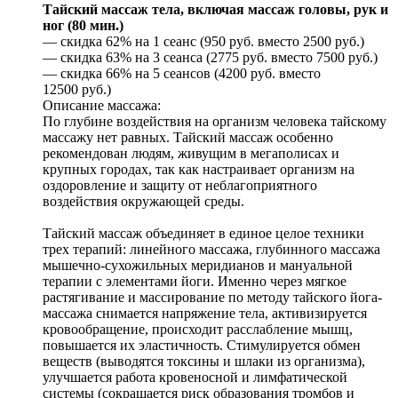
Тайский массаж тела, включая массаж головы, рук и
ног (80 мин.)
— скидка 62% на 1 сеанс (950 руб. вместо 2500 руб.)
— скидка 63% на 3 сеанса (2775 руб. вместо 7500 руб.)
— скидка 66% на 5 сеансов (4200 руб. вместо
12500 руб.)
Описание массажа:
По глубине воздействия на организм человека тайскому
массажу нет равных. Тайский массаж особенно
рекомендован людям, живущим в мегаполисах и
крупных городах, так как настраивает организм на
оздоровление и защиту от неблагоприятного
воздействия окружающей среды.
Тайский массаж объединяет в единое целое техники
трех терапий: линейного массажа, глубинного массажа
мышечно-сухожильных меридианов и мануальной
терапии с элементами йоги. Именно через мягкое
растягивание и массирование по методу тайского йога-
массажа снимается напряжение тела, активизируется
кровообращение, происходит расслабление мышц,
повышается их эластичность. Стимулируется обмен
веществ (выводятся токсины и шлаки из организма),
улучшается работа кровеносной и лимфатической
системы (сокращается риск образования тромбов и