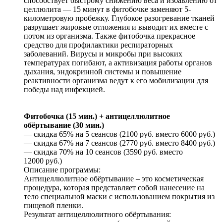
способствует быстрому снижению веса и избавлению от
целлюлита — 15 минут в фитобочке заменяют 5-
километровую пробежку. Глубокое разогревание тканей
разрушает жировые отложения и выводит их вместе с
потом из организма. Также фитобочка прекрасное
средство для профилактики респираторных
заболеваний. Вирусы и микробы при высоких
температурах погибают, а активизация работы органов
дыхания, эндокринной системы и повышение
реактивности организма ведут к его мобилизации для
победы над инфекцией.
Фитобочка (15 мин.) + антицеллюлитное
обёртывание (30 мин.)
— скидка 65% на 5 сеансов (2100 руб. вместо 6000 руб.)
— скидка 67% на 7 сеансов (2770 руб. вместо 8400 руб.)
— скидка 70% на 10 сеансов (3590 руб. вместо
12000 руб.)
Описание программы:
Антицеллюлитное обёртывание – это косметическая
процедура, которая представляет собой нанесение на
тело специальной маски с использованием покрытия из
пищевой пленки.
Результат антицеллюлитного обёртывания: