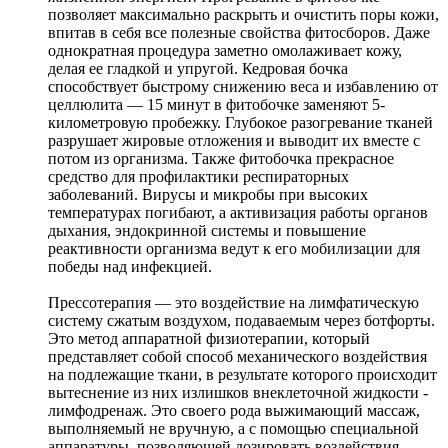
позволяет максимально раскрыть и очистить поры кожи,
впитав в себя все полезные свойства фитосборов. Даже
однократная процедура заметно омолаживает кожу,
делая ее гладкой и упругой. Кедровая бочка
способствует быстрому снижению веса и избавлению от
целлюлита — 15 минут в фитобочке заменяют 5-
километровую пробежку. Глубокое разогревание тканей
разрушает жировые отложения и выводит их вместе с
потом из организма. Также фитобочка прекрасное
средство для профилактики респираторных
заболеваний. Вирусы и микробы при высоких
температурах погибают, а активизация работы органов
дыхания, эндокринной системы и повышение
реактивности организма ведут к его мобилизации для
победы над инфекцией.
Прессотерапия — это воздействие на лимфатическую
систему сжатым воздухом, подаваемым через ботфорты.
Это метод аппаратной физиотерапии, который
представляет собой способ механического воздействия
на подлежащие ткани, в результате которого происходит
вытеснение из них излишков внеклеточной жидкости -
лимфодренаж. Это своего рода выжимающий массаж,
выполняемый не вручную, а с помощью специальной
аппаратуры, позволяющей дозировать воздействия,