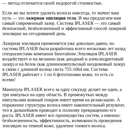
— метод отличается своей недорогой стоимостью.
Если же вы хотите удалить волосы навсегда, то значит ваш
путь — это
лазерная эпиляция тела
. И мы предлагаем вам
самый современный лазер. Система IPLASER — это самый
безопасный, безболезненный и эффективный способ лазерной
эпиляции на сегодняшний день.
Лазерная эпиляция применяется уже довольно давно, но
система IPLASER была разработана всего несколько лет назад
специалистами компании Innovatione.​Эпиляция IPLASER
воздействует и на меланин (как диодный и александритовый
лазер) и на белок (как длинноимпульсный неодимовый лазер)
в связи с длинной волны света 755-1064 нм. Система
IPLASER работает с 1 по 6 фототипами кожи, то есть со
всеми!
Манипула IPLASER всего за одну секунду делает не один, а
три импульса на одну область. В промежутках между
импульсами кожный покров имеет время на релаксацию. А
поражение структуры волоса имеет накопительный результат,
что в дальнейшем приводит к полному прекращению его
роста. IPLASER имеет все преимущества систем, а именно:
безболезненность, эффективность, возможность проведения
эпиляции на темной коже, удаление тонкого волоса.