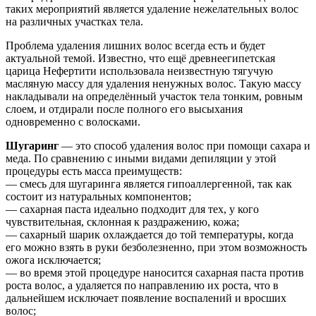
таких мероприятий является удаление нежелательных волос
на различных участках тела.
Проблема удаления лишних волос всегда есть и будет
актуальной темой. Известно, что ещё древнеегипетская
царица Нефертити использовала неизвестную тягучую
масляную массу для удаления ненужных волос. Такую массу
накладывали на определённый участок тела тонким, ровным
слоем, и отдирали после полного его высыхания
одновременно с волосками.
Шугаринг
— это способ удаления волос при помощи сахара и
меда. По сравнению с иными видами депиляции у этой
процедуры есть масса преимуществ:
— смесь для шугаринга является гипоаллергенной, так как
состоит из натуральных компонентов;
— сахарная паста идеально подходит для тех, у кого
чувствительная, склонная к раздражению, кожа;
— сахарный шарик охлаждается до той температуры, когда
его можно взять в руки безболезненно, при этом возможность
ожога исключается;
— во время этой процедуре наносится сахарная паста против
роста волос, а удаляется по направлению их роста, что в
дальнейшем исключает появление воспалений и вросших
волос;