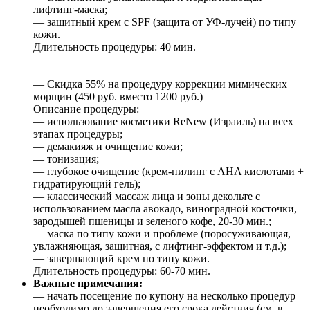
лифтинг-маска;
— защитный крем с SPF (защита от УФ-лучей) по типу
кожи.
Длительность процедуры: 40 мин.
— Скидка 55% на процедуру коррекции мимических
морщин (450 руб. вместо 1200 руб.)
Описание процедуры:
— использование косметики ReNew (Израиль) на всех
этапах процедуры;
— демакияж и очищение кожи;
— тонизация;
— глубокое очищение (крем-пилинг с AHA кислотами +
гидратирующий гель);
— классический массаж лица и зоны декольте с
использованием масла авокадо, виноградной косточки,
зародышей пшеницы и зеленого кофе, 20-30 мин.;
— маска по типу кожи и проблеме (поросуживающая,
увлажняющая, защитная, с лифтинг-эффектом и т.д.);
— завершающий крем по типу кожи.
Длительность процедуры: 60-70 мин.
Важные примечания:
— начать посещение по купону на несколько процедур
необходимо до завершения его срока действия (см. в