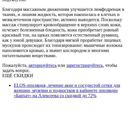
Благодаря массажным движениям улучшается лимфодренаж в
тканях, и лишняя жидкость, которая накопилась в клетках и
межклеточном пространстве, активно выводится. Поскольку
массаж стимулирует кровообращение в верхних слоях кожи,
исчезает болезненная бледность, кожа приобретает ровный
красивый тон, на щеках появляется естественный румянец,
как у юной девушки. Благодаря мягкой проработке лицевых
мускулов происходит их тонизирование: мышечные волокна
наполняются кровью, а значит кислородом и многими
питательными веществами.
Пожалуйста,
авторизуйтесь
или
зарегистрируйтесь
, чтобы
задать вопрос.
ЕЩЁ СКИДКИ
ELOS-эпиляция, лечение акне и сосудистой сетки для
женщин, мужчин и подростков в кабинете эпиляции
«Бархат» на Алексеева со скидкой до 72%