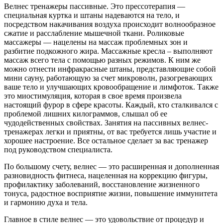
Велнес тренажеры пассивные. Это прессотерапия —
специальная куртка и штаны надеваются на тело, и
посредством накачивания воздуха происходит волнообразное
сжатие и расслабление мышечной ткани. Роликовые
массажеры — нацелены на массаж проблемных зон и
разбитие подкожного жира. Массажные кресла – выполняют
массаж всего тела с помощью разных режимов. К ним же
можно отнести инфракрасные штаны, представляющие собой
мини сауну, работающую за счет микроволн, разогревающих
ваше тело и улучшающих кровообращение и лимфоток. Также
это миостимуляция, которая в свое время произвела
настоящий фурор в сфере красоты. Каждый, кто сталкивался с
проблемой лишних килограммов, слышал об ее
чудодейственных свойствах. Занятия на пассивных велнес-
тренажерах легки и приятны, от вас требуется лишь участие и
хорошее настроение. Все остальное сделает за вас тренажер
под руководством специалиста.
По большому счету, велнес — это расширенная и дополненная
разновидность фитнеса, нацеленная на коррекцию фигуры,
профилактику заболеваний, восстановление жизненного
тонуса, радостное восприятие жизни, повышение иммунитета
и гармонию духа и тела.
Главное в стиле велнес — это удовольствие от процедур и