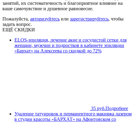
занятий, их систематичность и благоприятное влияние на
ваше самочувствие и душевное равновесие.
Пожалуйста,
авторизуйтесь
или
зарегистрируйтесь
, чтобы
задать вопрос.
ЕЩЁ СКИДКИ
ELOS-эпиляция, лечение акне и сосудистой сетки для
женщин, мужчин и подростков в кабинете эпиляции
«Бархат» на Алексеева со скидкой до 72%
35 руб.
Подробнее
Удаление татуировок и перманентного макияжа лазером
в студии красоты «БАРХАТ» на Афонтовском со