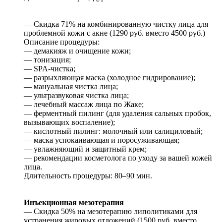
— Скидка 71% на комбинированную чистку лица для
проблемной кожи с акне (1290 руб. вместо 4500 руб.)
Описание процедуры:
— демакияж и очищение кожи;
— тонизация;
— SPA-чистка;
— разрыхляющая маска (холодное гидрирование);
— мануальная чистка лица;
— ультразвуковая чистка лица;
— лечебный массаж лица по Жаке;
— ферментный пилинг (для удаления сальных пробок,
вызывающих воспаление);
— кислотный пилинг: молочный или салициловый;
— маска успокаивающая и поросуживающая;
— увлажняющий и защитный крем;
— рекомендации косметолога по уходу за вашей кожей
лица.
Длительность процедуры: 80–90 мин.
Инъекционная мезотерапия
— Скидка 50% на мезотерапию липолитиками для
устранения жировых отложений (1500 руб. вместо