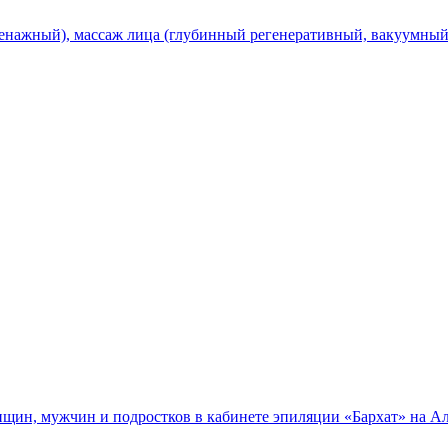
нажный), массаж лица (глубинный регенеративный, вакуумный)
нщин, мужчин и подростков в кабинете эпиляции «Бархат» на Ал