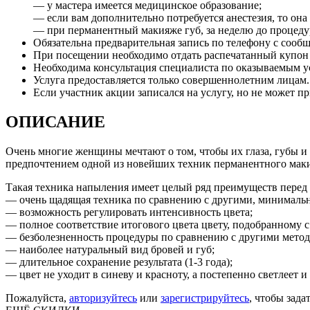
— у мастера имеется медицинское образование;
— если вам дополнительно потребуется анестезия, то она 
— при перманентный макияже губ, за неделю до процеду
Обязательна предварительная запись по телефону с сооб
При посещении необходимо отдать распечатанный купон и
Необходима консультация специалиста по оказываемым 
Услуга предоставляется только совершеннолетним лицам.
Если участник акции записался на услугу, но не может пр
ОПИСАНИЕ
Очень многие женщины мечтают о том, чтобы их глаза, губы и б
предпочтением одной из новейших техник перманентного ма
Такая техника напыления имеет целый ряд преимуществ перед
— очень щадящая техника по сравнению с другими, минимальн
— возможность регулировать интенсивность цвета;
— полное соответствие итогового цвета цвету, подобранному с
— безболезненность процедуры по сравнению с другими мето
— наиболее натуральный вид бровей и губ;
— длительное сохранение результата (1-3 года);
— цвет не уходит в синеву и красноту, а постепенно светлеет и 
Пожалуйста,
авторизуйтесь
или
зарегистрируйтесь
, чтобы зада