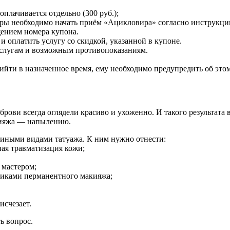
оплачивается отдельно (300 руб.);
ры необходимо начать приём «Ацикловира» согласно инструкции
щением номера купона.
 оплатить услугу со скидкой, указанной в купоне.
услугам и возможным противопоказаниям.
ийти в назначенное время, ему необходимо предупредить об этом 
рови всегда оглядели красиво и ухоженно. И такого результата в
кияжа — напылению.
 иными видами татуажа. К ним нужно отнести:
ая травматизация кожи;
 мастером;
диками перманентного макияжа;
исчезает.
ть вопрос.