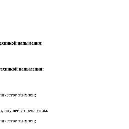
 техникой напыления:
 техникой напыления:
ичеству этих зон;
, идущей с препаратом.
ичеству этих зон;