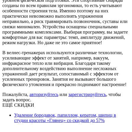
уровнем физической подготовки. Эти спортивные снаряды
созданы по всем правилам эргономики, то есть учитывают
особенности строения тела. Именно поэтому на них
практически невозможно выполнять упражнения
неправильно, а риск травмировать позвоночник, суставы или
связки минимален. Устройства оснащены специальными
программными комплексами. Выбирая программу, вы задаете
комфортные для вас параметры: темп, амплитуду движений,
режим нагрузки. Но даже не это самое приятное!
В велнес-тренажерах используются различные технологии,
усиливающие эффект от занятий, например, вакуум,
инфракрасное тепло или вибрация. Благодаря такому
дополнительному воздействию выполнение несложных
упражнений дает результат, сопоставимый с эффектом от
усиленных тренировок. Занятия не вызывают большого
физического утомления и прекрасно поднимают настроение!
Пожалуйста,
авторизуйтесь
или
зарегистрируйтесь
, чтобы
задать вопрос.
ЕЩЁ СКИДКИ
Удаление бородавок, папиллом, кератом, шипиц в
студии красоты «Глянец» со скидкой до 57%