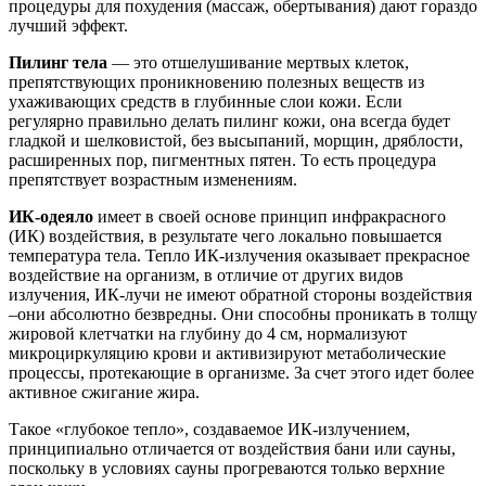
процедуры для похудения (массаж, обертывания) дают гораздо
лучший эффект.
Пилинг тела
— это отшелушивание мертвых клеток,
препятствующих проникновению полезных веществ из
ухаживающих средств в глубинные слои кожи. Если
регулярно правильно делать пилинг кожи, она всегда будет
гладкой и шелковистой, без высыпаний, морщин, дряблости,
расширенных пор, пигментных пятен. То есть процедура
препятствует возрастным изменениям.
ИК-одеяло
имеет в своей основе принцип инфракрасного
(ИК) воздействия, в результате чего локально повышается
температура тела. Тепло ИК-излучения оказывает прекрасное
воздействие на организм, в отличие от других видов
излучения, ИК-лучи не имеют обратной стороны воздействия
–они абсолютно безвредны. Они способны проникать в толщу
жировой клетчатки на глубину до 4 см, нормализуют
микроциркуляцию крови и активизируют метаболические
процессы, протекающие в организме. За счет этого идет более
активное сжигание жира.
Такое «глубокое тепло», создаваемое ИК-излучением,
принципиально отличается от воздействия бани или сауны,
поскольку в условиях сауны прогреваются только верхние