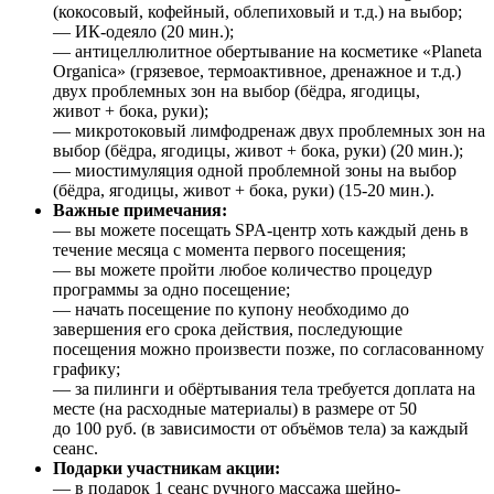
(кокосовый, кофейный, облепиховый и т.д.) на выбор;
— ИК-одеяло (20 мин.);
— антицеллюлитное обертывание на косметике «Planeta
Organica» (грязевое, термоактивное, дренажное и т.д.)
двух проблемных зон на выбор (бёдра, ягодицы,
живот + бока, руки);
— микротоковый лимфодренаж двух проблемных зон на
выбор (бёдра, ягодицы, живот + бока, руки) (20 мин.);
— миостимуляция одной проблемной зоны на выбор
(бёдра, ягодицы, живот + бока, руки) (15-20 мин.).
Важные примечания:
— вы можете посещать SPA-центр хоть каждый день в
течение месяца с момента первого посещения;
— вы можете пройти любое количество процедур
программы за одно посещение;
— начать посещение по купону необходимо до
завершения его срока действия, последующие
посещения можно произвести позже, по согласованному
графику;
— за пилинги и обёртывания тела требуется доплата на
месте (на расходные материалы) в размере от 50
до 100 руб. (в зависимости от объёмов тела) за каждый
сеанс.
Подарки участникам акции:
— в подарок 1 сеанс ручного массажа шейно-