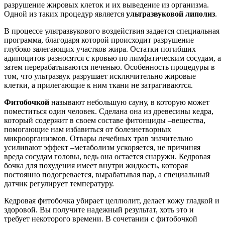
разрушение жировых клеток и их выведение из организма.
Одной из таких процедур является
ультразвуковой липолиз
.
В процессе ультразвукового воздействия задается специальная
программа, благодаря которой происходит разрушение
глубоко залегающих участков жира. Остатки погибших
адипоцитов разносятся с кровью по лимфатическим сосудам, а
затем перерабатываются печенью. Особенность процедуры в
том, что ультразвук разрушает исключительно жировые
клетки, а прилегающие к ним ткани не затрагиваются.
Фитобочкой
называют небольшую сауну, в которую может
поместиться один человек. Сделана она из древесины кедра,
который содержит в своем составе фитонциды –вещества,
помогающие нам избавиться от болезнетворных
микроорганизмов. Отвары лечебных трав значительно
усиливают эффект –метаболизм ускоряется, не причиняя
вреда сосудам головы, ведь она остается снаружи. Кедровая
бочка для похудения имеет внутри жидкость, которая
постоянно подогревается, вырабатывая пар, а специальный
датчик регулирует температуру.
Кедровая фитобочка убирает целлюлит, делает кожу гладкой и
здоровой. Вы получите надежный результат, хоть это и
требует некоторого времени. В сочетании с фитобочкой