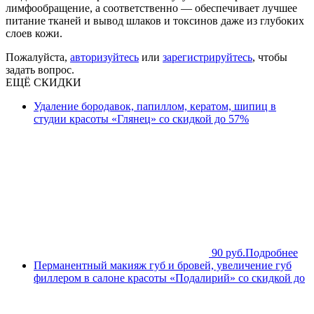
лимфообращение, а соответственно — обеспечивает лучшее
питание тканей и вывод шлаков и токсинов даже из глубоких
слоев кожи.
Пожалуйста,
авторизуйтесь
или
зарегистрируйтесь
, чтобы
задать вопрос.
ЕЩЁ СКИДКИ
Удаление бородавок, папиллом, кератом, шипиц в
студии красоты «Глянец» со скидкой до 57%
90 руб.
Подробнее
Перманентный макияж губ и бровей, увеличение губ
филлером в салоне красоты «Подалирий» со скидкой до