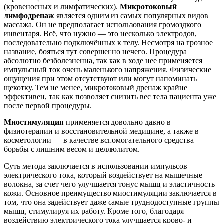
(кровеносных и лимфатических).
Микротоковый
лимфодренаж
является одним из самых популярных видов
массажа. Он не предполагает использования громоздкого
инвентаря. Всё, что нужно — это несколько электродов,
последовательно подключённых к телу. Несмотря на грозное
название, бояться тут совершенно нечего. Процедура
абсолютно безболезненна, так как в ходе нее применяется
импульсный ток очень маленького напряжения. Физические
ощущения при этом отсутствуют или могут напоминать
щекотку. Тем не менее, микротоковый дренаж крайне
эффективен, так как позволяет снизить вес тела пациента уже
после первой процедуры.
Миостимуляция
применяется довольно давно в
физиотерапии и восстановительной медицине, а также в
косметологии — в качестве вспомогательного средства
борьбы с лишним весом и целлюлитом.
Суть метода заключается в использовании импульсов
электрического тока, который воздействует на мышечные
волокна, за счет чего улучшается тонус мышц и эластичность
кожи. Основное преимущество миостимуляции заключается в
том, что она задействует даже самые труднодоступные группы
мышц, стимулируя их работу. Кроме того, благодаря
воздействию электрического тока улучшается крово- и