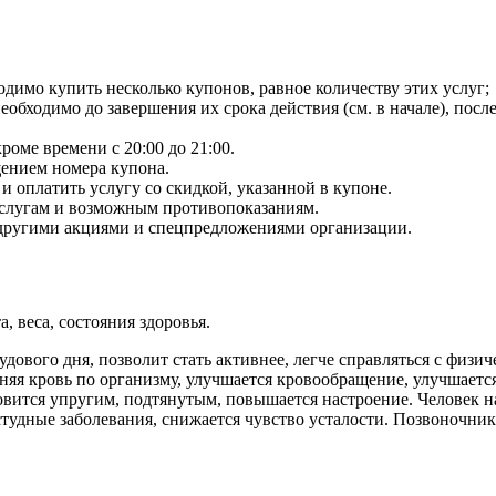
одимо купить несколько купонов, равное количеству этих услуг;
еобходимо до завершения их срока действия (см. в начале), по
оме времени с 20:00 до 21:00.
щением номера купона.
 оплатить услугу со скидкой, указанной в купоне.
услугам и возможным противопоказаниям.
с другими акциями и спецпредложениями организации.
, веса, состояния здоровья.
дового дня, позволит стать активнее, легче справляться с физи
няя кровь по организму, улучшается кровообращение, улучшается
вится упругим, подтянутым, повышается настроение. Человек на
тудные заболевания, снижается чувство усталости. Позвоночник