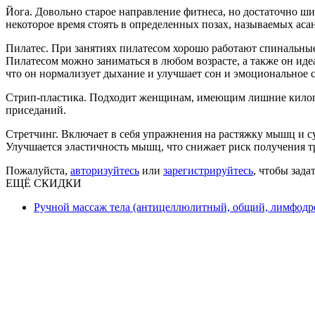
Йога. Довольно старое направление фитнеса, но достаточно ш
некоторое время стоять в определенных позах, называемых асан
Пилатес. При занятиях пилатесом хорошо работают спинальные
Пилатесом можно заниматься в любом возрасте, а также он иде
что он нормализует дыхание и улучшает сон и эмоциональное с
Стрип-пластика. Подходит женщинам, имеющим лишние килогра
приседаний.
Стретчинг. Включает в себя упражнения на растяжку мышц и су
Улучшается эластичность мышц, что снижает риск получения т
Пожалуйста,
авторизуйтесь
или
зарегистрируйтесь
, чтобы зада
ЕЩЁ СКИДКИ
Ручной массаж тела (антицеллюлитный, общий, лимфодре