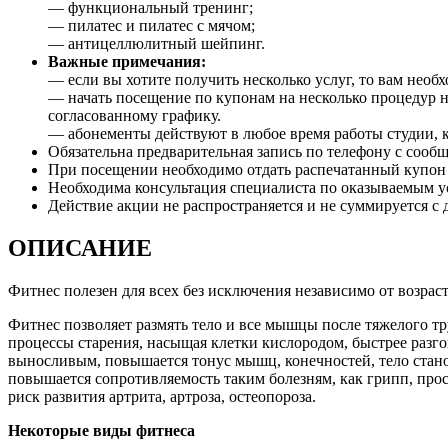
— функциональный тренинг;
— пилатес и пилатес с мячом;
— антицеллюлитный шейпинг.
Важные примечания:
— если вы хотите получить несколько услуг, то вам необх
— начать посещение по купонам на несколько процедур н
согласованному графику.
— абонементы действуют в любое время работы студии, кр
Обязательна предварительная запись по телефону с сооб
При посещении необходимо отдать распечатанный купон и
Необходима консультация специалиста по оказываемым 
Действие акции не распространяется и не суммируется 
ОПИСАНИЕ
Фитнес полезен для всех без исключения независимо от возраста
Фитнес позволяет размять тело и все мышцы после тяжелого тру
процессы старения, насыщая клетки кислородом, быстрее разго
выносливым, повышается тонус мышц, конечностей, тело стано
повышается сопротивляемость таким болезням, как грипп, прос
риск развития артрита, артроза, остеопороза.
Некоторые виды фитнеса