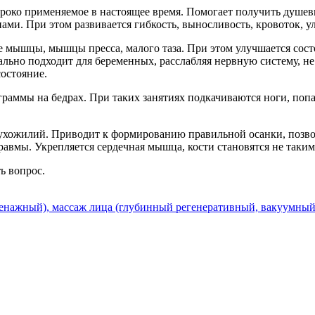
ироко применяемое в настоящее время. Помогает получить душев
ами. При этом развивается гибкость, выносливость, кровоток, у
 мышцы, мышцы пресса, малого таза. При этом улучшается состо
ально подходит для беременных, расслабляя нервную систему, не
остояние.
ммы на бедрах. При таких занятиях подкачиваются ноги, попа,
хожилий. Приводит к формированию правильной осанки, позволяе
равмы. Укрепляется сердечная мышца, кости становятся не таки
ть вопрос.
нажный), массаж лица (глубинный регенеративный, вакуумный)