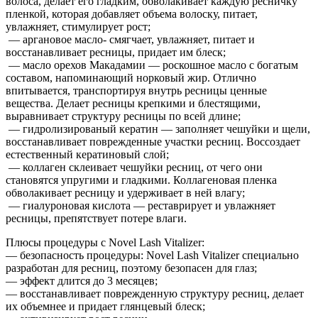
волоса, делает его гладким, обволакивает каждую ресничку
пленкой, которая добавляет объема волоску, питает,
увлажняет, стимулирует рост;
— аргановое масло- смягчает, увлажняет, питает и
восстанавливает ресницы, придает им блеск;
— масло орехов Макадамии — роскошное масло с богатым
составом, напоминающий норковый жир. Отлично
впитывается, транспортируя внутрь ресницы ценные
вещества. Делает ресницы крепкими и блестящими,
выравнивает структуру ресницы по всей длине;
— гидролизированый кератин — заполняет чешуйки и щели,
восстанавливает поврежденные участки ресниц. Воссоздает
естественный кератиновый слой;
— коллаген склеивает чешуйки ресниц, от чего они
становятся упругими и гладкими. Коллагеновая пленка
обволакивает ресницу и удерживает в ней влагу;
— гиалуроновая кислота — реставрирует и увлажняет
ресницы, препятствует потере влаги.
Плюсы процедуры с Novel Lash Vitalizer:
— безопасность процедуры: Novel Lash Vitalizer специально
разработан для ресниц, поэтому безопасен для глаз;
— эффект длится до 3 месяцев;
— восстанавливает поврежденную структуру ресниц, делает
их объемнее и придает глянцевый блеск;