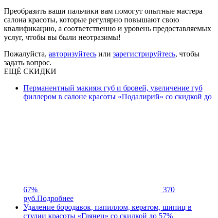
Преобразить ваши пальчики вам помогут опытные мастера
салона красоты, которые регулярно повышают свою
квалификацию, а соответственно и уровень предоставляемых
услуг, чтобы вы были неотразимы!
Пожалуйста,
авторизуйтесь
или
зарегистрируйтесь
, чтобы
задать вопрос.
ЕЩЁ СКИДКИ
Перманентный макияж губ и бровей, увеличение губ
филлером в салоне красоты «Подалирий» со скидкой до
67%
370
руб.
Подробнее
Удаление бородавок, папиллом, кератом, шипиц в
студии красоты «Глянец» со скидкой до 57%