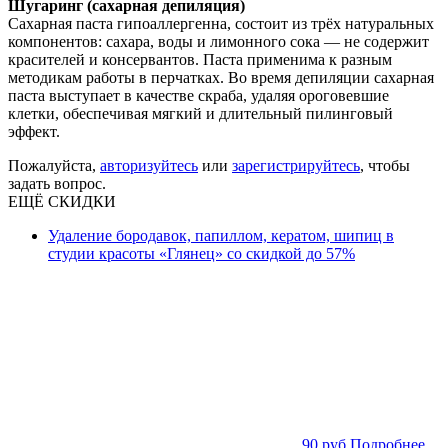
Шугаринг (сахарная депиляция)
Сахарная паста гипоаллергенна, состоит из трёх натуральных
компонентов: сахара, воды и лимонного сока — не содержит
красителей и консервантов. Паста применима к разным
методикам работы в перчатках. Во время депиляции сахарная
паста выступает в качестве скраба, удаляя ороговевшие
клетки, обеспечивая мягкий и длительный пилинговый
эффект.
Пожалуйста,
авторизуйтесь
или
зарегистрируйтесь
, чтобы
задать вопрос.
ЕЩЁ СКИДКИ
Удаление бородавок, папиллом, кератом, шипиц в
студии красоты «Глянец» со скидкой до 57%
90 руб.
Подробнее