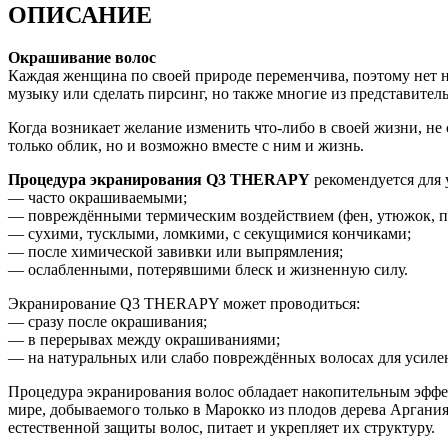
ОПИСАНИЕ
Окрашивание волос
Каждая женщина по своей природе переменчива, поэтому нет ни
музыку или сделать пирсинг, но также многие из представител
Когда возникает желание изменить что-либо в своей жизни, не 
только облик, но и возможно вместе с ним и жизнь.
Процедура экранирования Q3 THERAPY
рекомендуется для 
— часто окрашиваемыми;
— повреждёнными термическим воздействием (фен, утюжок, п
— сухими, тусклыми, ломкими, с секущимися кончиками;
— после химической завивки или выпрямления;
— ослабленными, потерявшими блеск и жизненную силу.
Экранирование Q3 THERAPY может проводиться:
— сразу после окрашивания;
— в перерывах между окрашиваниями;
— на натуральных или слабо повреждённых волосах для усилен
Процедура экранирования волос обладает накопительным эффек
мире, добываемого только в Марокко из плодов дерева Аргания
естественной защиты волос, питает и укрепляет их структуру.