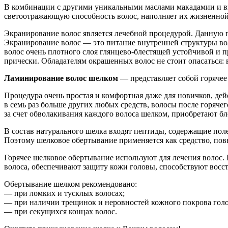
В комбинации с другими уникальными маслами макадамии и вин
светоотражающую способность волос, наполняет их жизненной
Экранирование волос является лечебной процедурой. Данную п
Экранирование волос — это питание внутренней структуры вол
волос очень плотного слоя глянцево-блестящей устойчивой и п
прически. Обладателям окрашенных волос не стоит опасаться: в
Ламинирование волос шелком
— представляет собой горячее
Процедура очень простая и комфортная даже для новичков, де
в семь раз больше других любых средств, волосы после горяч
за счет обволакивания каждого волоса шелком, приобретают бл
В состав натурального шелка входят пептиды, содержащие пол
Поэтому шелковое обертывание применяется как средство, по
Горячее шелковое обертывание используют для лечения волос.
волоса, обеспечивают защиту кожи головы, способствуют восс
Обертывание шелком рекомендовано:
— при ломких и тусклых волосах;
— при наличии трещинок и неровностей кожного покрова гол
— при секущихся концах волос.