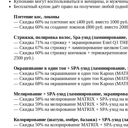
Купонами могут воспользоваться и женщины, и мужчины
Бесплатный купон даёт право на получение любой (одной
Плетение кос, локоны
— Скидка 60% на плетение кос (400 руб. вместо 1000 руб.
— Скидка 60% на создание локонов (800 руб. вместо 2000
Стрижки, полировка волос, Spa-уход (ламинирование,
— Скидка 71% на стрижку + экранирование Estel Q3 THER
— Скидка 67% на стрижку + ламинирование шелком Constan
— Скидка 60% на стрижку кончиков + термокератиновое в
2500 руб.)
Окрашивание в один тон +
SPA-уход (ламинирование, 
— Скидка 67% на окрашивание в один тон Kapous (MATRIX
— Скидка 68% на окрашивание в один тон Kapous (MATRIX
— Скидка 68% на окрашивание в один тон Kapous (MATRIX
Мелирование + SPA-уход (ламинирование, экранирова
— Скидка 58% на мелирование MATRIX + SPA-уход на выбо
— Скидка 59% на мелирование MATRIX + SPA-уход на выб
— Скидка 59% на мелирование MATRIX + SPA-уход на выб
Колорирование (шатуш, омбре, балаяж) +
SPA-уход (л
— Скидка 50% на колорирование MATRIX + SPA-уход на вы