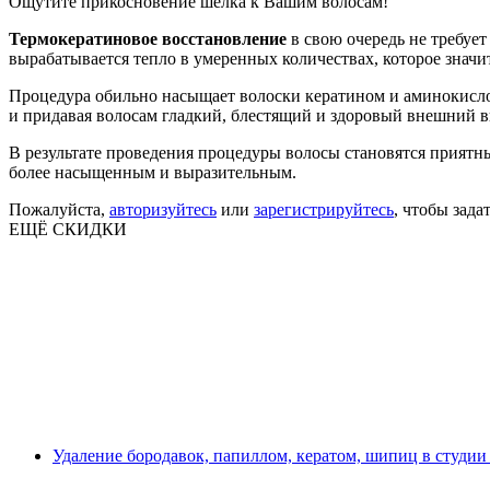
Ощутите прикосновение шелка к Вашим волосам!
Термокератиновое восстановление
в свою очередь не требует
вырабатывается тепло в умеренных количествах, которое знач
Процедура обильно насыщает волоски кератином и аминокислот
и придавая волосам гладкий, блестящий и здоровый внешний в
В результате проведения процедуры волосы становятся приятны
более насыщенным и выразительным.
Пожалуйста,
авторизуйтесь
или
зарегистрируйтесь
, чтобы зада
ЕЩЁ СКИДКИ
Удаление бородавок, папиллом, кератом, шипиц в студии