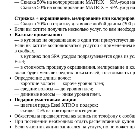
— Скидка 50% на колорирование MATRIX + SPA-уход на вы
— Скидка 50% на колорирование MATRIX + SPA-уход на в
Стрижка + окрашивание, мелирование или колориров
— Скидка 70% на стрижку для волос любой длины (300 р
Если вы хотите получить несколько услуг, то вам необход
Важные примечания:
— в купонах на окрашивание в один тон присутствует две
Если вы хотите воспользоваться услугой с применением 
в скобках.
— в купонах под SPA-уходом подразумевается одна из ус
Estel;
— в стоимость процедур окрашивания, мелирование и кол
волос будет меньше средних показателей, то стоимость пр
Определение длины волос:
— короткие волосы — короче уровня плеч;
— средние волосы — до уровня плеч;
— длинные волосы — ниже уровня плеч.
Подарки участникам акции:
— цветная прядь Estel XTRO в подарок;
— скидка 15% на повторное посещение.
Обязательна предварительная запись по телефону с сооб
При посещении необходимо отдать распечатанный купон и
Если участник акции записался на услугу, но не может пр