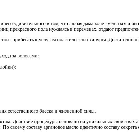
чего удивительного в том, что любая дама хочет меняться и бы
ьниц прекрасного пола нуждаясь в переменах, отдают предпочтен
стоит прибегать к услугам пластического хирурга. Достаточно п
ухода за волосами:
лойки);
ия естественного блеска и жизненной силы.
том. Действие процедуры основано на уникальных свойствах ар
. По своему составу аргановое масло идентично составу секрет