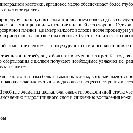
оградной косточки, аргановое масло обеспечивает более глубок
 силой и энергией.
роцедуру часто путают с ламинированием волос, однако следуе
оса, а ламинирование – питание внешней его стороны. Суть экр
розрачной пленки. Диаметр каждого волоска после процедуры ув
 период пока на окрашенных волосах будет находиться эта пленка
 обертывание шелком — процедуру интенсивного восстановлени
йственная и не требующая больших временных затрат. Благодаря 
его обертывания с шелком получают необходимое увлажнение, р
еск и сияние.
езные для организма белки и аминокислоты, которые имеют спос
вышающее эластичность и замедляющее процессы старения клето
 Целебные элементы шелка, благодаря гигроскопичной структур
тановлению гидролипидного слоя и снижению воспаления кожи, 
овы;