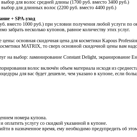
бор для волос средней длины (1700 руб. вместо 3400 руб.)
ыбор для длинных волос (2200 руб. вместо 4400 руб.)
ание + SPA-уход
уб. вместо 1000 руб.) при условии получения любой услуги по
имо забрать несколько купонов, равное количеству этих услуг.
 цены: основная скидочная цена для косметики Kapous Professio
косметики MATRIX, то сверх основной скидочной цены вам надо 
луг на выбор: ламинирование Constant Delight, экранирование 
орирования волос включён объем материала исходя из среднеста
оцедуры для вас будет дешевле, чем указано в купоне, если боль
щением номера купона.
 оплатить услугу со скидкой указанной в купоне.
ийти в назначенное время, ему необходимо предупредить об этом