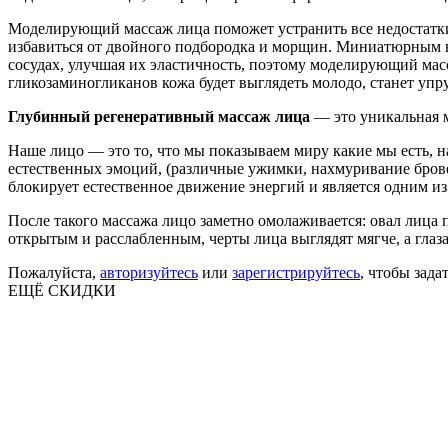
Моделирующий массаж лица поможет устранить все недостатк
избавиться от двойного подбородка и морщин. Миниатюрным
сосудах, улучшая их эластичность, поэтому моделирующий масс
гликозаминогликанов кожа будет выглядеть молодо, станет упр
Глубинный регенеративный массаж лица
— это уникальная м
Наше лицо — это то, что мы показываем миру какие мы есть, н
естественных эмоций, (различные ужимки, нахмуривание бровей
блокирует естественное движение энергий и является одним и
После такого массажа лицо заметно омолаживается: овал лица 
открытым и расслабленным, черты лица выглядят мягче, а гла
Пожалуйста,
авторизуйтесь
или
зарегистрируйтесь
, чтобы зада
ЕЩЁ СКИДКИ