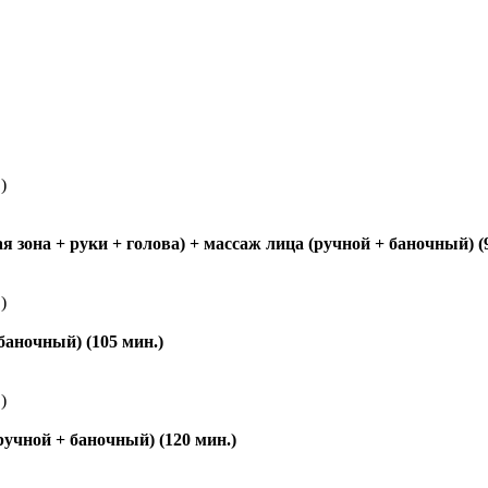
)
зона + руки + голова) + массаж лица (ручной + баночный) (9
)
аночный) (105 мин.)
)
учной + баночный) (120 мин.)