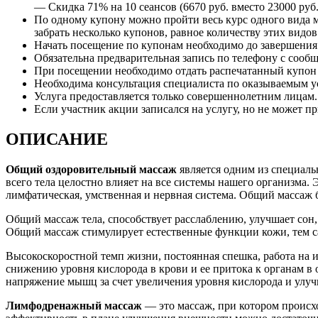
— Скидка 71% на 10 сеансов (6670 руб. вместо 23000 руб.
По одному купону можно пройти весь курс одного вида ма
забрать несколько купонов, равное количеству этих видов
Начать посещение по купонам необходимо до завершения
Обязательна предварительная запись по телефону с сооб
При посещении необходимо отдать распечатанный купон и
Необходима консультация специалиста по оказываемым 
Услуга предоставляется только совершеннолетним лицам.
Если участник акции записался на услугу, но не может пр
ОПИСАНИЕ
Общий оздоровительный массаж
является одним из специальн
всего тела целостно влияет на все системы нашего организма.
лимфатическая, умственная и нервная система. Общий массаж б
Общий массаж тела, способствует расслаблению, улучшает сон
Общий массаж стимулирует естественные функции кожи, тем са
Высокоскоростной темп жизни, постоянная спешка, работа на и
снижению уровня кислорода в крови и ее притока к органам в о
напряжение мышц за счет увеличения уровня кислорода и улуч
Лимфодренажный массаж
— это массаж, при котором происхо