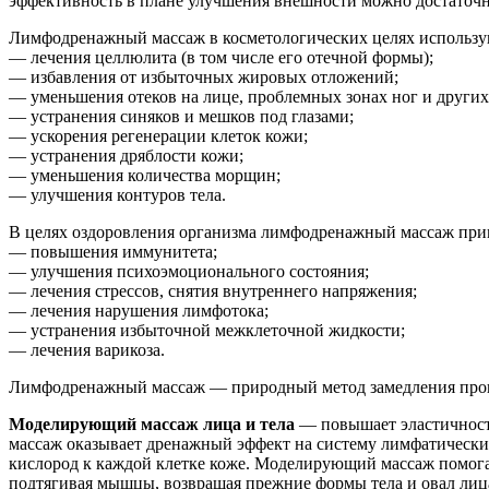
эффективность в плане улучшения внешности можно достаточн
Лимфодренажный массаж в косметологических целях использу
— лечения целлюлита (в том числе его отечной формы);
— избавления от избыточных жировых отложений;
— уменьшения отеков на лице, проблемных зонах ног и других 
— устранения синяков и мешков под глазами;
— ускорения регенерации клеток кожи;
— устранения дряблости кожи;
— уменьшения количества морщин;
— улучшения контуров тела.
В целях оздоровления организма лимфодренажный массаж прим
— повышения иммунитета;
— улучшения психоэмоционального состояния;
— лечения стрессов, снятия внутреннего напряжения;
— лечения нарушения лимфотока;
— устранения избыточной межклеточной жидкости;
— лечения варикоза.
Лимфодренажный массаж — природный метод замедления проце
Моделирующий массаж лица и тела
— повышает эластичност
массаж оказывает дренажный эффект на систему лимфатических
кислород к каждой клетке коже. Моделирующий массаж помогае
подтягивая мышцы, возвращая прежние формы тела и овал лица 