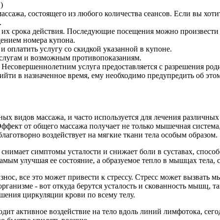
)
ссажа, состоящего из любого количества сеансов. Если вы хоти
.
 их срока действия. Последующие посещения можно произвести 
щением номера купона.
 оплатить услугу со скидкой указанной в купоне.
услугам и возможным противопоказаниям.
 Несовершеннолетним услуга предоставляется с разрешения род
ийти в назначенное время, ему необходимо предупредить об этом 
ых видов массажа, и часто используется для лечения различных
 Эффект от общего массажа получает не только мышечная система
лаготворно воздействует на мягкие ткани тела особым образом.
, снимает симптомы усталости и снижает боли в суставах, спос
мым улучшая ее состояние, а образуемое тепло в мышцах тела, 
знос, все это может привести к стрессу. Стресс может вызвать
рганизме - вот откуда берутся усталость и скованность мышц, т
шения циркуляции крови по всему телу.
дит активное воздействие на тело вдоль линий лимфотока, сегод