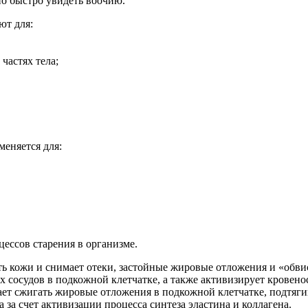
о быстро увидеть воочию.
ют для:
частях тела;
еняется для:
ссов старения в организме.
ь кожи и снимает отеки, застойные жировые отложения и «обв
 сосудов в подкожной клетчатке, а также активизирует кровен
т сжигать жировые отложения в подкожной клетчатке, подтягив
за счет активизации процесса синтеза эластина и коллагена.