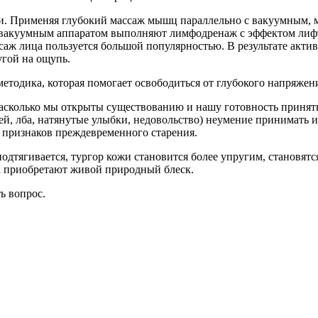
и. Применяя глубокий массаж мышц параллельно с вакуумным, 
 вакуумным аппаратом выполняют лимфодренаж с эффектом ли
аж лица пользуется большой популярностью. В результате актив
угой на ощупь.
етодика, которая помогает освободиться от глубокого напряжени
асколько мы открыты существованию и нашу готовность принять 
, лба, натянутые улыбки, недовольство) неумение принимать и 
з признаков преждевременного старения.
подтягивается, тургор кожи становится более упругим, становят
за приобретают живой природный блеск.
ть вопрос.