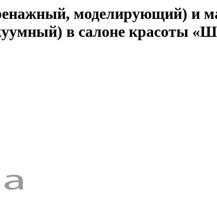
ренажный, моделирующий) и м
куумный) в салоне красоты «