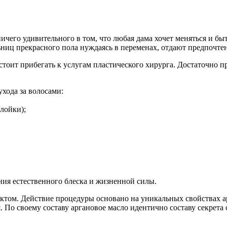
чего удивительного в том, что любая дама хочет меняться и бы
ьниц прекрасного пола нуждаясь в переменах, отдают предпочтен
стоит прибегать к услугам пластического хирурга. Достаточно п
ухода за волосами:
лойки);
ия естественного блеска и жизненной силы.
том. Действие процедуры основано на уникальных свойствах ар
. По своему составу аргановое масло идентично составу секрет