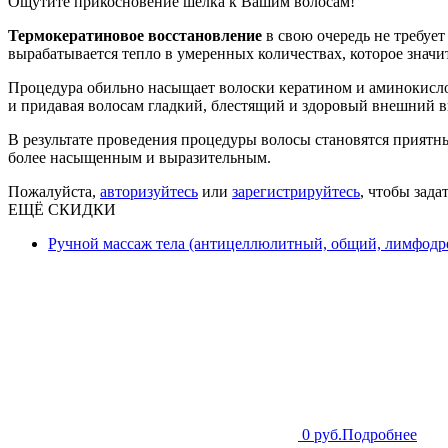
Ощутите прикосновение шелка к Вашим волосам!
Термокератиновое восстановление
в свою очередь не требует
вырабатывается тепло в умеренных количествах, которое знач
Процедура обильно насыщает волоски кератином и аминокислот
и придавая волосам гладкий, блестящий и здоровый внешний в
В результате проведения процедуры волосы становятся приятны
более насыщенным и выразительным.
Пожалуйста,
авторизуйтесь
или
зарегистрируйтесь
, чтобы зада
ЕЩЁ СКИДКИ
Ручной массаж тела (антицеллюлитный, общий, лимфодре
0 руб.
Подробнее