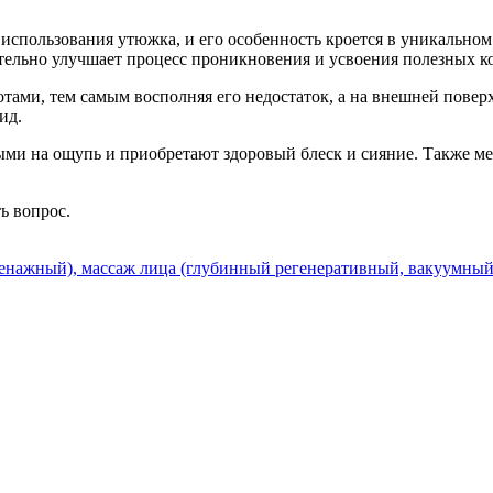
 использования утюжка, и его особенность кроется в уникально
ительно улучшает процесс проникновения и усвоения полезных к
ами, тем самым восполняя его недостаток, а на внешней повер
ид.
ми на ощупь и приобретают здоровый блеск и сияние. Также мер
ть вопрос.
нажный), массаж лица (глубинный регенеративный, вакуумный)