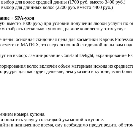
бор для волос средней длины (1700 руб. вместо 3400 руб.)
ыбор для длинных волос (2200 руб. вместо 4400 руб.)
ание + SPA-уход
уб. вместо 1000 руб.) при условии получения любой услуги по
имо забрать несколько купонов, равное количеству этих услуг.
 цены: основная скидочная цена для косметики Kapous Professio
косметики MATRIX, то сверх основной скидочной цены вам надо 
луг на выбор: ламинирование Constant Delight, экранирование 
орирования волос включён объем материала исходя из среднеста
оцедуры для вас будет дешевле, чем указано в купоне, если боль
щением номера купона.
 оплатить услугу со скидкой указанной в купоне.
ийти в назначенное время, ему необходимо предупредить об этом