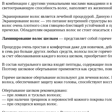
В комбинации с другими уникальными маслами макадамии и вин
светоотражающую способность волос, наполняет их жизненной
Экранирование волос является лечебной процедурой. Данную п
Экранирование волос — это питание внутренней структуры вол
волос очень плотного слоя глянцево-блестящей устойчивой и п
прически. Обладателям окрашенных волос не стоит опасаться: в
Ламинирование волос шелком
— представляет собой горячее
Процедура очень простая и комфортная даже для новичков, де
в семь раз больше других любых средств, волосы после горяч
за счет обволакивания каждого волоса шелком, приобретают бл
В состав натурального шелка входят пептиды, содержащие пол
Поэтому шелковое обертывание применяется как средство, по
Горячее шелковое обертывание используют для лечения волос.
волоса, обеспечивают защиту кожи головы, способствуют восс
Обертывание шелком рекомендовано:
— при ломких и тусклых волосах;
— при наличии трещинок и неровностей кожного покрова гол
— при секущихся концах волос.