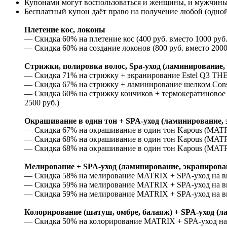
Купонами могут воспользоваться и женщины, и мужчины
Бесплатный купон даёт право на получение любой (одной
Плетение кос, локоны
— Скидка 60% на плетение кос (400 руб. вместо 1000 руб.
— Скидка 60% на создание локонов (800 руб. вместо 2000
Стрижки, полировка волос, Spa-уход (ламинирование,
— Скидка 71% на стрижку + экранирование Estel Q3 THER
— Скидка 67% на стрижку + ламинирование шелком Constan
— Скидка 60% на стрижку кончиков + термокератиновое в
2500 руб.)
Окрашивание в один тон +
SPA-уход (ламинирование, 
— Скидка 67% на окрашивание в один тон Kapous (MATRIX
— Скидка 68% на окрашивание в один тон Kapous (MATRIX
— Скидка 68% на окрашивание в один тон Kapous (MATRIX
Мелирование + SPA-уход (ламинирование, экранирова
— Скидка 58% на мелирование MATRIX + SPA-уход на выбо
— Скидка 59% на мелирование MATRIX + SPA-уход на выб
— Скидка 59% на мелирование MATRIX + SPA-уход на выб
Колорирование (шатуш, омбре, балаяж) +
SPA-уход (л
— Скидка 50% на колорирование MATRIX + SPA-уход на вы