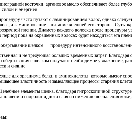
оградной косточки, аргановое масло обеспечивает более глубок
 силой и энергией.
роцедуру часто путают с ламинированием волос, однако следуе
оса, а ламинирование – питание внешней его стороны. Суть экр
розрачной пленки. Диаметр каждого волоска после процедуры ув
 период пока на окрашенных волосах будет находиться эта пленка
 обертывание шелком — процедуру интенсивного восстановлени
йственная и не требующая больших временных затрат. Благодаря 
его обертывания с шелком получают необходимое увлажнение, р
еск и сияние.
езные для организма белки и аминокислоты, которые имеют спос
вышающее эластичность и замедляющее процессы старения клето
 Целебные элементы шелка, благодаря гигроскопичной структур
тановлению гидролипидного слоя и снижению воспаления кожи, 
овы;