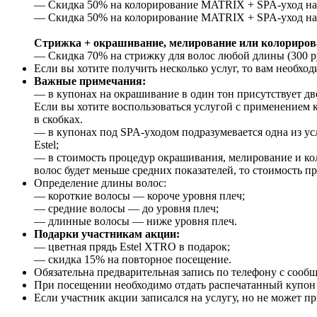
— Скидка 50% на колорирование MATRIX + SPA-уход на вы
— Скидка 50% на колорирование MATRIX + SPA-уход на в
Стрижка + окрашивание, мелирование или колориров
— Скидка 70% на стрижку для волос любой длины (300 р
Если вы хотите получить несколько услуг, то вам необход
Важные примечания:
— в купонах на окрашивание в один тон присутствует две
Если вы хотите воспользоваться услугой с применением 
в скобках.
— в купонах под SPA-уходом подразумевается одна из ус
Estel;
— в стоимость процедур окрашивания, мелирование и кол
волос будет меньше средних показателей, то стоимость пр
Определение длины волос:
— короткие волосы — короче уровня плеч;
— средние волосы — до уровня плеч;
— длинные волосы — ниже уровня плеч.
Подарки участникам акции:
— цветная прядь Estel XTRO в подарок;
— скидка 15% на повторное посещение.
Обязательна предварительная запись по телефону с сооб
При посещении необходимо отдать распечатанный купон и
Если участник акции записался на услугу, но не может пр