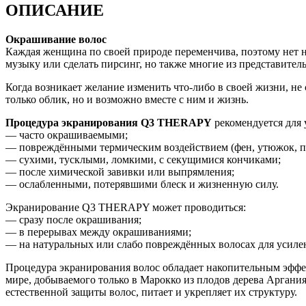
ОПИСАНИЕ
Окрашивание волос
Каждая женщина по своей природе переменчива, поэтому нет ни
музыку или сделать пирсинг, но также многие из представител
Когда возникает желание изменить что-либо в своей жизни, не 
только облик, но и возможно вместе с ним и жизнь.
Процедура экранирования Q3 THERAPY
рекомендуется для 
— часто окрашиваемыми;
— повреждёнными термическим воздействием (фен, утюжок, п
— сухими, тусклыми, ломкими, с секущимися кончиками;
— после химической завивки или выпрямления;
— ослабленными, потерявшими блеск и жизненную силу.
Экранирование Q3 THERAPY может проводиться:
— сразу после окрашивания;
— в перерывах между окрашиваниями;
— на натуральных или слабо повреждённых волосах для усилен
Процедура экранирования волос обладает накопительным эффек
мире, добываемого только в Марокко из плодов дерева Аргания
естественной защиты волос, питает и укрепляет их структуру.