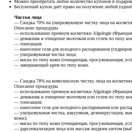
Можно приобретать любое количество купонов в подарок
Бесплатный купон даёт право на получение любой (одной
Чистки лица
— Скидка 70% на ультразвуковую чистку лица на косметике
Описание процедуры
— использование премиум косметики Algologie (Франция)
— демакияж и очищение молочком или гелем по типу ко
— тонизация;
— нанесение геля для холодного распаривания (гидриров
— ультразвуковая чистка лица;
— маска по типу кожи (очищающая, просуживающая, усп
— завершающий крем по типу кожи.
— Скидка 78% на комплексную чистку лица на косметике A
Описание процедуры
— использование премиум косметики Algologie (Франция)
— демакияж и очищение молочком или гелем по типу ко
— тонизация;
— нанесение геля для холодного распаривания или распа
— ультразвуковая чистка, вакуумная, дезинкрустация, ма
кожи);
— маска по типу кожи (очищающая, просуживающая, усп
— дарсонвализация лица или массаж жидким азотом (выби