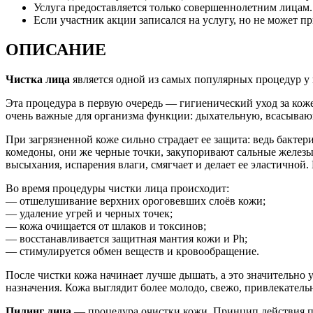
Услуга предоставляется только совершеннолетним лицам.
Если участник акции записался на услугу, но не может пр
ОПИСАНИЕ
Чистка лица
является одной из самых популярных процедур у к
Эта процедура в первую очередь — гигиенический уход за кож
очень важные для организма функции: дыхательную, всасыва
При загрязненной коже сильно страдает ее защита: ведь бакте
комедоны, они же черные точки, закупоривают сальные железы,
высыхания, испарения влаги, смягчает и делает ее эластичной.
Во время процедуры чистки лица происходит:
— отшелушивание верхних ороговевших слоёв кожи;
— удаление угрей и черных точек;
— кожа очищается от шлаков и токсинов;
— восстанавливается защитная мантия кожи и Ph;
— стимулируется обмен веществ и кровообращение.
После чистки кожа начинает лучше дышать, а это значительно 
назначения. Кожа выглядит более молодо, свежо, привлекательн
Пилинг лица
— процедура очистки кожи. Принцип действия пи