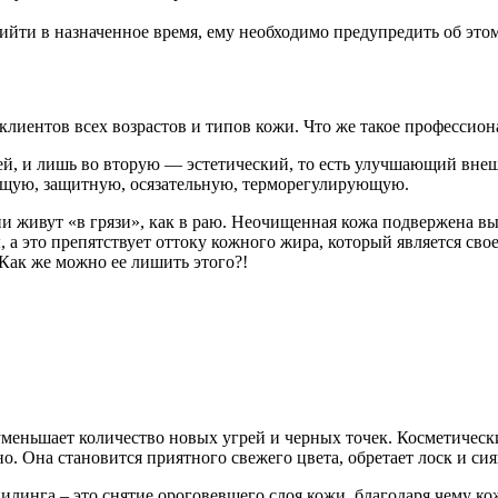
ийти в назначенное время, ему необходимо предупредить об этом
лиентов всех возрастов и типов кожи. Что же такое профессиона
ей, и лишь во вторую — эстетический, то есть улучшающий внеш
ющую, защитную, осязательную, терморегулирующую.
рии живут «в грязи», как в раю. Неочищенная кожа подвержена 
 а это препятствует оттоку кожного жира, который является сво
 Как же можно ее лишить этого?!
уменьшает количество новых угрей и черных точек. Косметическ
о. Она становится приятного свежего цвета, обретает лоск и сия
линга – это снятие ороговевшего слоя кожи, благодаря чему ко