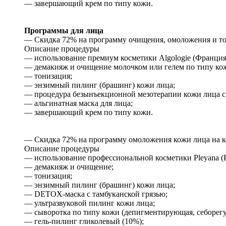
— завершающий крем по типу кожи.
Программы для лица
— Скидка 72% на программу очищения, омоложения и тони
Описание процедуры
— использование премиум косметики Algologie (Франция)
— демакияж и очищение молочком или гелем по типу ко
— тонизация;
— энзимный пилинг (брашинг) кожи лица;
— процедура безынъекционной мезотерапии кожи лица с
— альгинатная маска для лица;
— завершающий крем по типу кожи.
— Скидка 72% на программу омоложения кожи лица на кос
Описание процедуры
— использование профессиональной косметики Pleyana (Р
— демакияж и очищение;
— тонизация;
— энзимный пилинг (брашинг) кожи лица;
— DETOX-маска с тамбуканской грязью;
— ультразвуковой пилинг кожи лица;
— сыворотка по типу кожи (депигментирующая, себорег
— гель-пилинг гликолевый (10%);