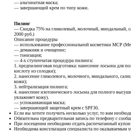
— альгинатная маска;
— завершающий крем по типу кожи.
Пилинг
— Скидка 75% на гликолевый, молочный, миндальный, са
2000 руб.)
Описание процедуры
— использование профессиональной косметики МСР (Medic
— демакияж и очищение;
— тонизация;
— 4-х ступенчатая процедура пилинга:
1. предпилинговая подготовка: нанесение лосьона для 
кислоту из солодки);
2. нанесение гликолевого, молочного, миндального, сал
кожи);
3. нейтрализация пилинга;
4. нанесение изотонического лосьона для полного высуш
увлажняет кожу).
— успокаивающая маска;
— завершающий защитный крем с SPF30.
Если вы хотите получить несколько услуг, то вам необход
Обязательна предварительная запись по телефону с сооб
При посещении необходимо отдать распечатанный купон и
Необходима консультация специалиста по оказываемым 