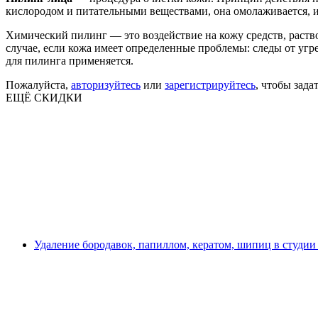
кислородом и питательными веществами, она омолаживается, 
Химический пилинг — это воздействие на кожу средств, раств
случае, если кожа имеет определенные проблемы: следы от угр
для пилинга применяется.
Пожалуйста,
авторизуйтесь
или
зарегистрируйтесь
, чтобы зада
ЕЩЁ СКИДКИ
Удаление бородавок, папиллом, кератом, шипиц в студии