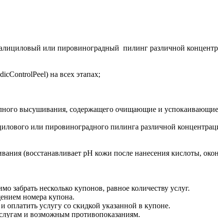
лициловый или пировиноградный пилинг различной концентраци
ControlPeel) на всех этапах;
полного высушивания, содержащего очищающие и успокаивающие
ицилового или пировиноградного пилинга различной концентрац
ивания (восстанавливает рH кожи после нанесения кислоты, око
имо забрать несколько купонов, равное количеству услуг.
щением номера купона.
 оплатить услугу со скидкой указанной в купоне.
услугам и возможным противопоказаниям.