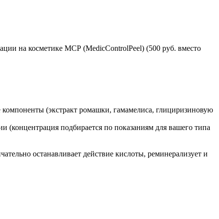
и на косметике МСР (MedicControlPeel) (500 руб. вместо
 компоненты (экстракт ромашки, гамамелиса, глициризиновую
ии (концентрация подбирается по показаниям для вашего типа
нчательно останавливает действие кислоты, реминерализует и