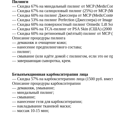
Пилинги
— Скидка 67% на миндальный пилинг от MCP (MedicControl
— Скидка 67% на салициловый пилинг (25%) от MCP (Medic
— Скидка 60% на пилинг Джесснера от MCP (MedicControlP
— Скидка 53% на пилинг Perfection (Джесснера) от Image 
— Скидка 60% на поверхностный пилинг Ormedic Lift Solut
— Скидка 60% на ТСА-пилинг от PSA Skin (США) (2000 р
— Скидка 60% на ретиноевый (жёлтый) пилинг от MCP (Med
Описание процедуры пилинга
— демакияж и очищение кожи;
— нанесение предпилингового состава;
— пилинг;
— смывание (или идёте домой с пилингом, если это не п
— завершающая сыворотка, крем.
Безынъекционная карбокситерапия лица
— Скидка 57% на карбокситерапию лица (1500 руб. вмест
Описание процедуры карбокситерапии
— демакияж, умывание;
— миндальный пилинг;
— смывание;
— нанесение геля для карбокситерапии;
— накладывание тканевой маски;
— массаж 10-15 мин;