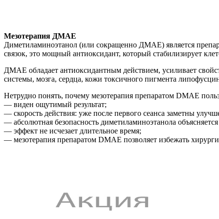
Мезотерапия ДМАЕ
Диметиламиноэтанол (или сокращенно ДМАЕ) является препара
связок, это мощный антиоксидант, который стабилизирует кле
ДМАЕ обладает антиоксидантным действием, усиливает свойст
системы, мозга, сердца, кожи токсичного пигмента липофусцин
Нетрудно понять, почему мезотерапия препаратом DMAE польз
— виден ощутимый результат;
— скорость действия: уже после первого сеанса заметны улучш
— абсолютная безопасность диметиламиноэтанола объясняется т
— эффект не исчезает длительное время;
— мезотерапия препаратом DMAE позволяет избежать хирургич