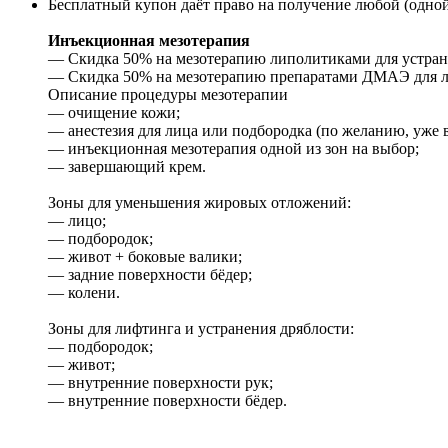
Бесплатный купон даёт право на получение любой (одной
Инъекционная мезотерапия
— Скидка 50% на мезотерапию липолитиками для устране
— Скидка 50% на мезотерапию препаратами ДМАЭ для лиф
Описание процедуры мезотерапии
— очищение кожи;
— анестезия для лица или подбородка (по желанию, уже в
— инъекционная мезотерапия одной из зон на выбор;
— завершающий крем.
Зоны для уменьшения жировых отложений:
— лицо;
— подбородок;
— живот + боковые валики;
— задние поверхности бёдер;
— колени.
Зоны для лифтинга и устранения дряблости:
— подбородок;
— живот;
— внутренние поверхности рук;
— внутренние поверхности бёдер.